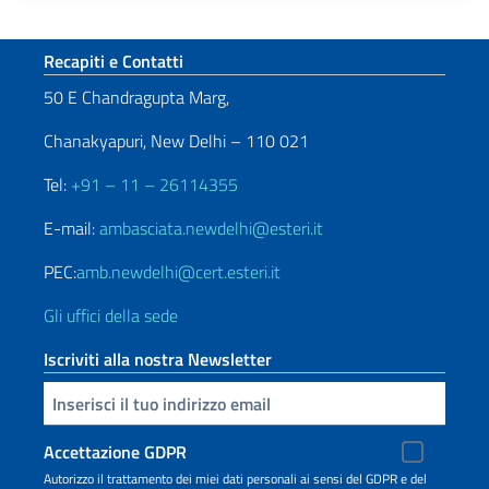
Paginazione
Sezione footer
Recapiti e Contatti
50 E Chandragupta Marg,
Chanakyapuri, New Delhi – 110 021
Tel:
+91 – 11 – 26114355
E-mail:
ambasciata.newdelhi@esteri.it
PEC:
amb.newdelhi@cert.esteri.it
Gli uffici della sede
Iscriviti alla nostra Newsletter
Inserisci la tua email
Accettazione GDPR
Autorizzo il trattamento dei miei dati personali ai sensi del GDPR e del