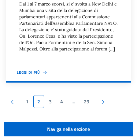
Dal 1 al 7 marzo scorsi, si e’ svolta a New Delhi e
Mumbai una visita della delegazione di
parlamentari appartenenti alla Commissione
Partenariati dell’Assemblea Parlamentare NATO.
La delegazione e’ stata guidata dal Presidente,
On. Lorenzo Cesa, e ha visto la partecipazione
dell’On. Paolo Formentini e della Sen. Simona
Malpezzi. Oltre alla partecipazione al forum […]
LEGGI DI PIÙ
Paginazione
Pagina precedente
Pagina succes
1
2
3
4
…
29
Naviga nella sezione