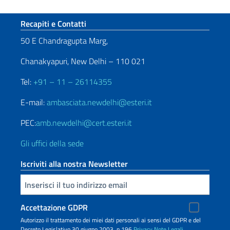
Sezione footer
Recapiti e Contatti
50 E Chandragupta Marg,
Chanakyapuri, New Delhi – 110 021
Tel:
+91 – 11 – 26114355
E-mail:
ambasciata.newdelhi@esteri.it
PEC:
amb.newdelhi@cert.esteri.it
Gli uffici della sede
Iscriviti alla nostra Newsletter
Inserisci la tua email
Accettazione GDPR
Autorizzo il trattamento dei miei dati personali ai sensi del GDPR e del
Decreto Legislativo 30 giugno 2003, n.196
Privacy
Note Legali