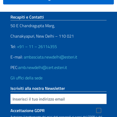
Sezione footer
Recapiti e Contatti
50 E Chandragupta Marg,
Chanakyapuri, New Delhi – 110 021
Tel:
+91 – 11 – 26114355
E-mail:
ambasciata.newdelhi@esteri.it
PEC:
amb.newdelhi@cert.esteri.it
Gli uffici della sede
Iscriviti alla nostra Newsletter
Inserisci la tua email
Accettazione GDPR
Autorizzo il trattamento dei miei dati personali ai sensi del GDPR e del