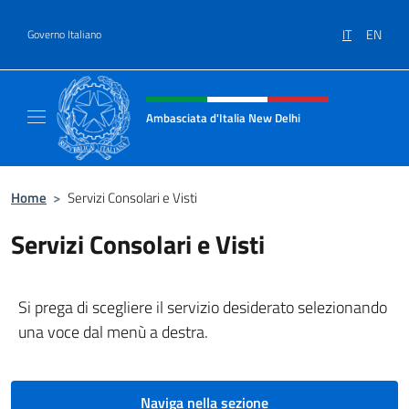
Salta al contenuto
IT
EN
Governo Italiano
Intestazione sito, social e menù
Ambasciata d'Italia New Delhi
Il nuovo sito dell'Ambasciata d'Italia New D
Home
>
Servizi Consolari e Visti
Servizi Consolari e Visti
Si prega di scegliere il servizio desiderato selezionando
una voce dal menù a destra.
Naviga nella sezione