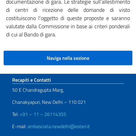
documentazione di gara. Le strategie sull’allestimento
di centri di ricezione delle domande di visto
costituiscono l’oggetto di queste proposte e saranno
valutate dalla Commissione in base ai criteri ponderali
di cui al Bando di gara.
Naviga nella sezione
Sezione footer
Recapiti e Contatti
50 E Chandragupta Marg,
Chanakyapuri, New Delhi – 110 021
Tel:
+91 – 11 – 26114355
E-mail:
ambasciata.newdelhi@esteri.it