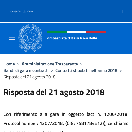
Salta al contenuto
IT
Governo Italiano
Intestazione sito, social e menù
Ambasciata d'Italia New Delhi
Il nuovo sito dell'Ambasciata d'Italia New D
Home
>
Amministrazione Trasparente
>
Bandi di gara e contratti
>
Contratti stipulati nell’anno 2018
>
Risposta del 21 agosto 2018
Risposta del 21 agosto 2018
Con riferimento alla gara in oggetto (act n. 1206/2018,
Protocol number: 1207/2018, (CIG: 7581784E12)), cerchiamo