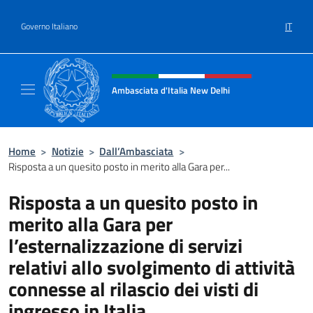
Salta al contenuto
IT
Governo Italiano
Intestazione sito, social e menù
Ambasciata d'Italia New Delhi
Il nuovo sito dell'Ambasciata d'Italia New D
Home
>
Notizie
>
Dall’Ambasciata
>
Risposta a un quesito posto in merito alla Gara per...
Risposta a un quesito posto in
merito alla Gara per
l’esternalizzazione di servizi
relativi allo svolgimento di attività
connesse al rilascio dei visti di
ingresso in Italia