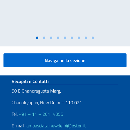
Naviga nella sezione
Sezione footer
Recapiti e Contatti
50 E Chandragupta Marg,
Chanakyapuri, New Delhi – 110 021
Tel:
+91 – 11 – 26114355
E-mail:
ambasciata.newdelhi@esteri.it