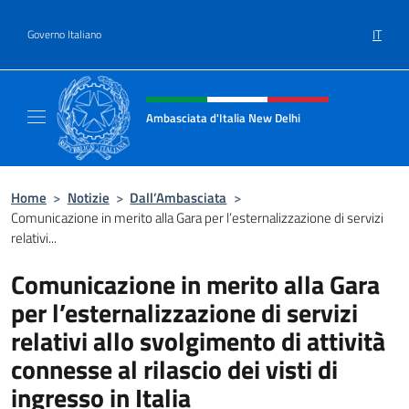
Salta al contenuto
IT
Governo Italiano
Intestazione sito, social e menù
Ambasciata d'Italia New Delhi
Il nuovo sito dell'Ambasciata d'Italia New D
Home
>
Notizie
>
Dall’Ambasciata
>
Comunicazione in merito alla Gara per l’esternalizzazione di servizi
relativi...
Comunicazione in merito alla Gara
per l’esternalizzazione di servizi
relativi allo svolgimento di attività
connesse al rilascio dei visti di
ingresso in Italia