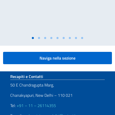
Naviga nella sezione
Sezione footer
Recapiti e Contatti
50 E Chandragupta Marg,
Chanakyapuri, New Delhi – 110 021
Tel:
+91 – 11 – 26114355