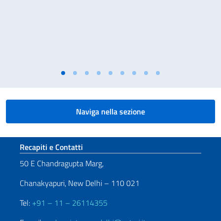
Naviga nella sezione
Sezione footer
Recapiti e Contatti
50 E Chandragupta Marg,
Chanakyapuri, New Delhi – 110 021
Tel:
+91 – 11 – 26114355