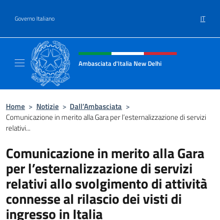
Salta al contenuto
IT
Governo Italiano
Intestazione sito, social e menù
Ambasciata d'Italia New Delhi
Il nuovo sito dell'Ambasciata d'Italia New D
Home
>
Notizie
>
Dall’Ambasciata
>
Comunicazione in merito alla Gara per l’esternalizzazione di servizi
relativi...
Comunicazione in merito alla Gara
per l’esternalizzazione di servizi
relativi allo svolgimento di attività
connesse al rilascio dei visti di
ingresso in Italia