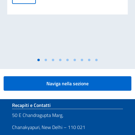
Naviga nella sezione
Sezione footer
Recapiti e Contatti
50 E Chandragupta Marg,
Chanakyapuri, New Delhi – 110 021