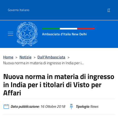
Salta al contenuto
IT
Governo Italiano
Intestazione sito, social e menù
Ambasciata d'Italia New Delhi
Il nuovo sito dell'Ambasciata d'Italia New D
Home
>
Notizie
>
Dall’Ambasciata
>
Nuova norma in materia di ingresso in India per i...
Nuova norma in materia di ingresso
in India per i titolari di Visto per
Affari
Data pubblicazione:
16 Ottobre 2018
Tipologia:
News