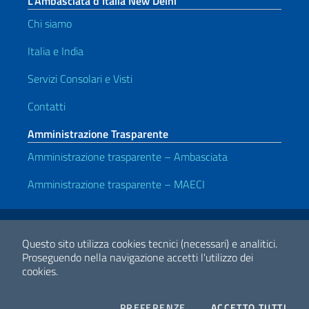
L’Ambasciata d’Italia New Delhi
Chi siamo
Italia e India
Servizi Consolari e Visti
Contatti
Amministrazione Trasparente
Amministrazione trasparente – Ambasciata
Amministrazione trasparente – MAECI
Link Utili
Note legali
Privacy e cookie policy
Dichiarazione di Accessibilità
Questo sito utilizza cookies tecnici (necessari) e analitici.
Proseguendo nella navigazione accetti l'utilizzo dei
cookies.
2026 Copyright Ministero degli Affari Esteri e della Cooperazione
Internazionale
COOKIES
I CO
PREFERENZE
ACCETTO TUTTI