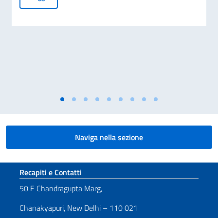
Naviga nella sezione
Sezione footer
Recapiti e Contatti
50 E Chandragupta Marg,
Chanakyapuri, New Delhi – 110 021