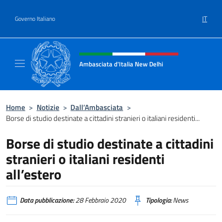
Salta al contenuto
IT
Governo Italiano
Intestazione sito, social e menù
Ambasciata d'Italia New Delhi
Il nuovo sito dell'Ambasciata d'Italia New D
Home
>
Notizie
>
Dall’Ambasciata
>
Borse di studio destinate a cittadini stranieri o italiani residenti...
Borse di studio destinate a cittadini
stranieri o italiani residenti
all’estero
Data pubblicazione:
28 Febbraio 2020
Tipologia:
News