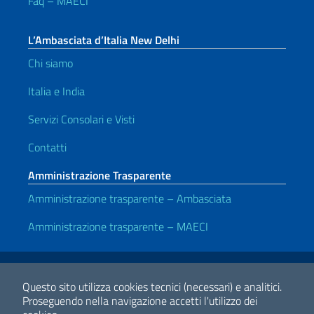
Faq – MAECI
L’Ambasciata d’Italia New Delhi
Chi siamo
Italia e India
Servizi Consolari e Visti
Contatti
Amministrazione Trasparente
Amministrazione trasparente – Ambasciata
Amministrazione trasparente – MAECI
Link Utili
Note legali
Privacy e cookie policy
Dichiarazione di Accessibilità
Questo sito utilizza cookies tecnici (necessari) e analitici.
Proseguendo nella navigazione accetti l'utilizzo dei