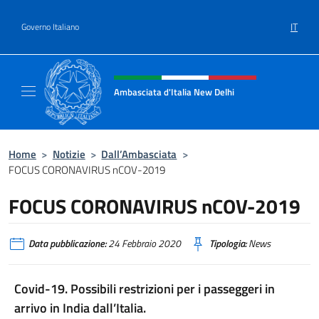
Salta al contenuto
IT
Governo Italiano
Intestazione sito, social e menù
Ambasciata d'Italia New Delhi
Il nuovo sito dell'Ambasciata d'Italia New D
Home
>
Notizie
>
Dall’Ambasciata
>
FOCUS CORONAVIRUS nCOV-2019
FOCUS CORONAVIRUS nCOV-2019
Data pubblicazione:
24 Febbraio 2020
Tipologia:
News
Covid-19. Possibili restrizioni per i passeggeri in
arrivo in India dall’Italia.