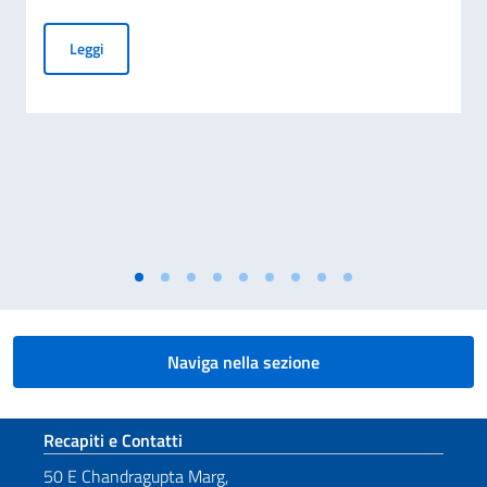
AVVISO DI ASSUNZIONE DI 02 IMPIEGATI A CONTRATTO
Leggi
Naviga nella sezione
Sezione footer
Recapiti e Contatti
50 E Chandragupta Marg,