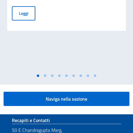
AVVISO DI ASSUNZIONE DI 02 IMPIEGATI A CONTRATTO
Leggi
Naviga nella sezione
Sezione footer
Recapiti e Contatti
50 E Chandragupta Marg,