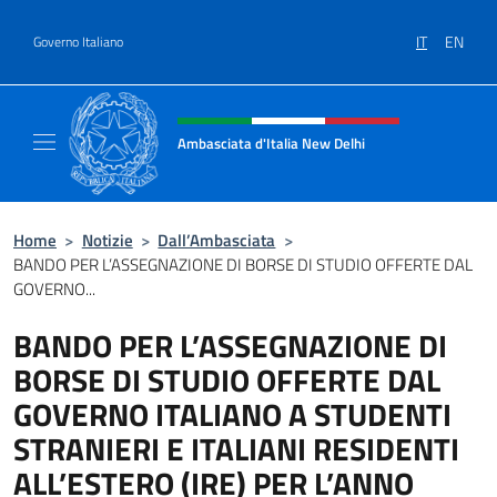
Salta al contenuto
IT
EN
Governo Italiano
Intestazione sito, social e menù
Ambasciata d'Italia New Delhi
Il nuovo sito dell'Ambasciata d'Italia New D
Home
>
Notizie
>
Dall’Ambasciata
>
BANDO PER L’ASSEGNAZIONE DI BORSE DI STUDIO OFFERTE DAL
GOVERNO...
BANDO PER L’ASSEGNAZIONE DI
BORSE DI STUDIO OFFERTE DAL
GOVERNO ITALIANO A STUDENTI
STRANIERI E ITALIANI RESIDENTI
ALL’ESTERO (IRE) PER L’ANNO