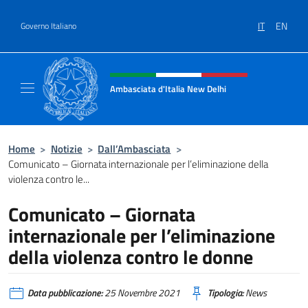
Salta al contenuto
IT
EN
Governo Italiano
Intestazione sito, social e menù
Ambasciata d'Italia New Delhi
Il nuovo sito dell'Ambasciata d'Italia New D
Home
>
Notizie
>
Dall’Ambasciata
>
Comunicato – Giornata internazionale per l’eliminazione della
violenza contro le...
Comunicato – Giornata
internazionale per l’eliminazione
della violenza contro le donne
Data pubblicazione:
25 Novembre 2021
Tipologia:
News