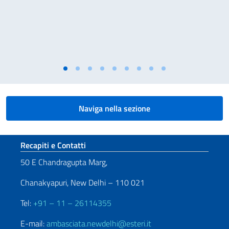
Naviga nella sezione
Sezione footer
Recapiti e Contatti
50 E Chandragupta Marg,
Chanakyapuri, New Delhi – 110 021
Tel:
+91 – 11 – 26114355
E-mail:
ambasciata.newdelhi@esteri.it