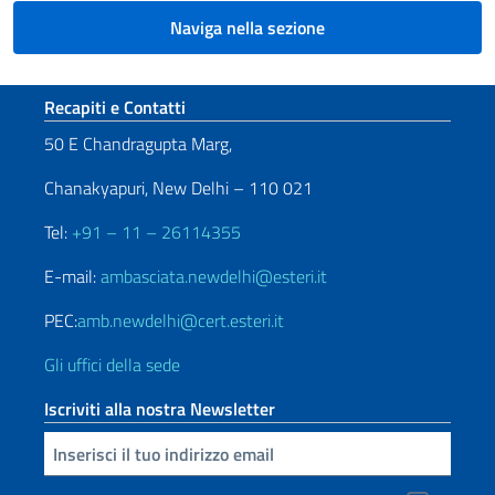
Naviga nella sezione
Sezione footer
Recapiti e Contatti
50 E Chandragupta Marg,
Chanakyapuri, New Delhi – 110 021
Tel:
+91 – 11 – 26114355
E-mail:
ambasciata.newdelhi@esteri.it
PEC:
amb.newdelhi@cert.esteri.it
Gli uffici della sede
Iscriviti alla nostra Newsletter
Inserisci la tua email