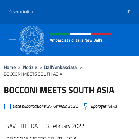
Salta al contenuto
IT
Governo Italiano
Intestazione sito, social e menù
Ambasciata d'Italia New Delhi
Il nuovo sito dell'Ambasciata d'Italia New D
Home
>
Notizie
>
Dall’Ambasciata
>
BOCCONI MEETS SOUTH ASIA
BOCCONI MEETS SOUTH ASIA
Data pubblicazione:
27 Gennaio 2022
Tipologia:
News
SAVE THE DATE: 3 February 2022