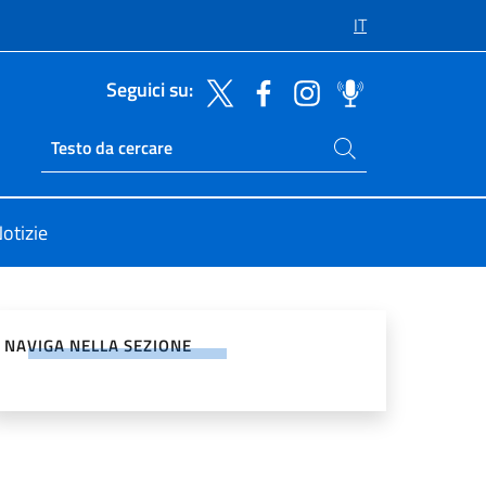
IT
Seguici su:
Cerca nel sito
Ricerca sito live
otizie
vidi sui Social Network
NAVIGA NELLA SEZIONE