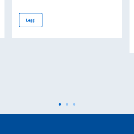
ONTRATTO
HOW TO APPLY FOR BUSINESS VISA TO ATTEND “ITMA"
Leggi