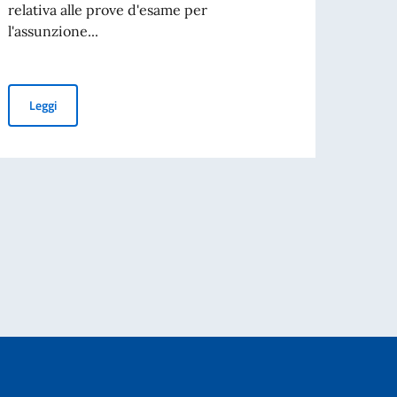
relativa alle prove d'esame per
MILAN
l'assunzione...
 2023 IN MILAN
Leg
GRADUATORIA FINALE DEGLI IDONEI DELL'ESAME PER COLLA
Leggi