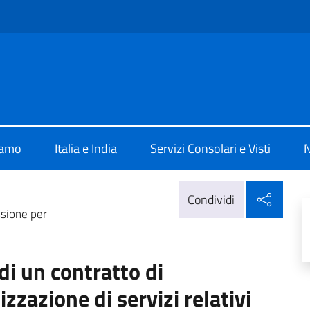
e menù
ia New Delhi
iamo
Italia e India
Servizi Consolari e Visti
N
Condi
Condividi
ssione per
di un contratto di
zzazione di servizi relativi