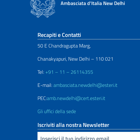
Ambasciata d'Italia New Delhi
Sezione footer
Recapiti e Contatti
50 E Chandragupta Marg,
Chanakyapuri, New Delhi – 110 021
Tel:
+91 – 11 – 26114355
E-mail:
ambasciata.newdelhi@esteri.it
PEC:
amb.newdelhi@cert.esteri.it
Gli uffici della sede
Iscriviti alla nostra Newsletter
Inserisci la tua email