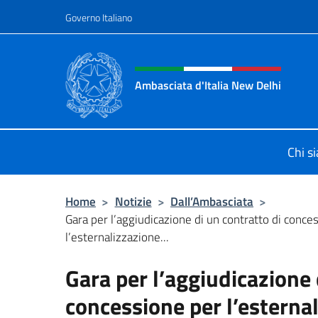
Salta al contenuto
Governo Italiano
Intestazione sito, social 
Ambasciata d'Italia New Delhi
Il nuovo sito dell'Ambasciata d'Ital
Chi s
Home
>
Notizie
>
Dall’Ambasciata
>
Gara per l’aggiudicazione di un contratto di conce
l’esternalizzazione...
Gara per l’aggiudicazione 
concessione per l’esternali