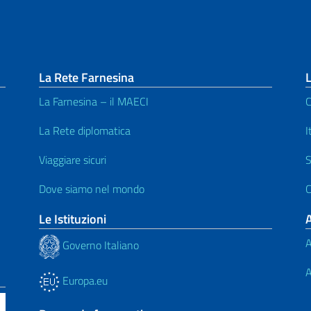
La Rete Farnesina
L
La Farnesina – il MAECI
C
La Rete diplomatica
I
Viaggiare sicuri
S
Dove siamo nel mondo
C
Le Istituzioni
A
Governo Italiano
A
Europa.eu