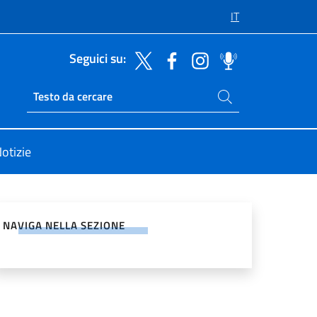
IT
Seguici su:
Cerca nel sito
Ricerca sito live
otizie
vidi sui Social Network
NAVIGA NELLA SEZIONE