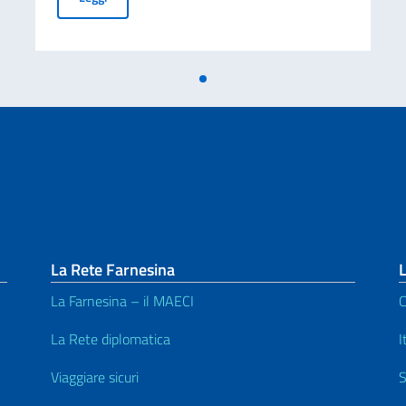
La Rete Farnesina
L
La Farnesina – il MAECI
C
La Rete diplomatica
I
Viaggiare sicuri
S