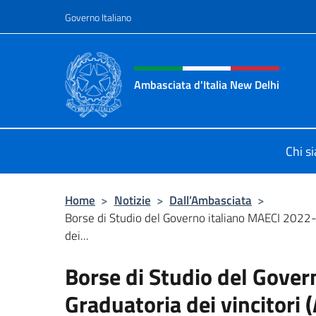
Salta al contenuto
Governo Italiano
Intestazione sito, social 
Ambasciata d'Italia New Delhi
Il nuovo sito dell'Ambasciata d'Ital
Chi s
Home
>
Notizie
>
Dall’Ambasciata
>
Borse di Studio del Governo italiano MAECI 2022
dei...
Borse di Studio del Gove
Graduatoria dei vincito