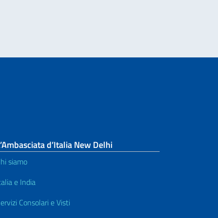
’Ambasciata d’Italia New Delhi
hi siamo
talia e India
ervizi Consolari e Visti