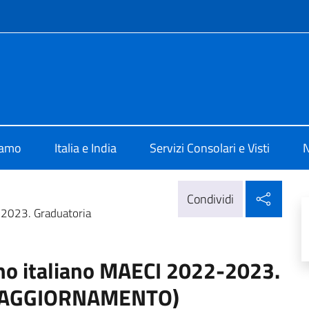
e menù
ia New Delhi
iamo
Italia e India
Servizi Consolari e Visti
N
Condi
Condividi
-2023. Graduatoria
rno italiano MAECI 2022-2023.
ri (AGGIORNAMENTO)