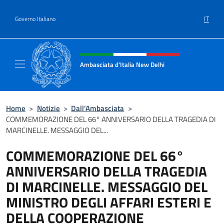
Salta al contenuto
IT
Governo Italiano
Intestazione sito, social e menù
Ambasciata d'Italia New Delhi
Il nuovo sito dell'Ambasciata d'Italia New D
Home
>
Notizie
>
Dall’Ambasciata
>
COMMEMORAZIONE DEL 66° ANNIVERSARIO DELLA TRAGEDIA DI
MARCINELLE. MESSAGGIO DEL...
COMMEMORAZIONE DEL 66°
ANNIVERSARIO DELLA TRAGEDIA
DI MARCINELLE. MESSAGGIO DEL
MINISTRO DEGLI AFFARI ESTERI E
DELLA COOPERAZIONE