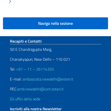
Pagina successiva
Naviga nella sezione
Sezione footer
Recapiti e Contatti
50 E Chandragupta Marg,
Chanakyapuri, New Delhi – 110 021
Tel:
+91 – 11 – 26114355
E-mail:
ambasciata.newdelhi@esteri.it
PEC:
amb.newdelhi@cert.esteri.it
Gli uffici della sede
Iscriviti alla nostra Newsletter