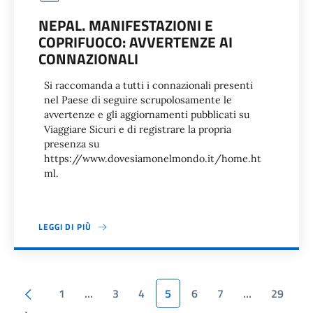
NEPAL. MANIFESTAZIONI E
COPRIFUOCO: AVVERTENZE AI
CONNAZIONALI
Si raccomanda a tutti i connazionali presenti
nel Paese di seguire scrupolosamente le
avvertenze e gli aggiornamenti pubblicati su
Viaggiare Sicuri e di registrare la propria
presenza su
https://www.dovesiamonelmondo.it/home.ht
ml.
LEGGI DI PIÙ
Paginazione
Pagina precedente
1
…
3
4
5
6
7
…
29