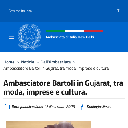
Salta al contenuto
IT
Governo Italiano
Intestazione sito, social e menù
Ambasciata d'Italia New Delhi
Il nuovo sito dell'Ambasciata d'Italia New D
Home
>
Notizie
>
Dall’Ambasciata
>
Ambasciatore Bartoli in Gujarat, tra moda, imprese e cultura.
Ambasciatore Bartoli in Gujarat, tra
moda, imprese e cultura.
Data pubblicazione:
17 Novembre 2025
Tipologia:
News