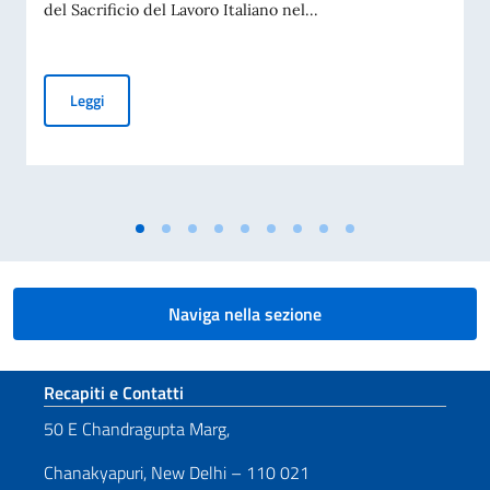
del Sacrificio del Lavoro Italiano nel...
Commemorazione della tragedia di Marcinelle (70° anniversar
Leggi
Naviga nella sezione
Sezione footer
Recapiti e Contatti
50 E Chandragupta Marg,
Chanakyapuri, New Delhi – 110 021