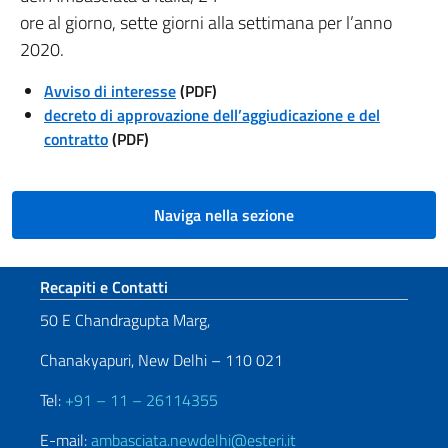
ore al giorno, sette giorni alla settimana per l’anno
2020.
Avviso di interesse
(PDF)
decreto di approvazione dell’aggiudicazione e del
contratto
(PDF)
Naviga nella sezione
Sezione footer
Recapiti e Contatti
50 E Chandragupta Marg,
Chanakyapuri, New Delhi – 110 021
Tel:
+91 – 11 – 26114355
E-mail:
ambasciata.newdelhi@esteri.it