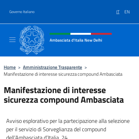
Salta al contenuto
IT
EN
Governo Italiano
Intestazione sito, social e menù
Ambasciata d'Italia New Delhi
Il nuovo sito dell'Ambasciata d'Italia New D
Home
>
Amministrazione Trasparente
>
Manifestazione di interesse sicurezza compound Ambasciata
Manifestazione di interesse
sicurezza compound Ambasciata
Avviso esplorativo per la partecipazione alla selezione
per il servizio di Sorveglianza del compound
dell’Ambasciata d’Italia, 24