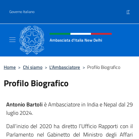
Salta al contenuto
IT
Governo Italiano
Intestazione sito, social e menù
Ambasciata d'Italia New Delhi
Il nuovo sito dell'Ambasciata d'Italia New D
Home
>
Chi siamo
>
L’Ambasciatore
>
Profilo Biografico
Profilo Biografico
Antonio Bartoli
è Ambasciatore in India e Nepal dal 29
luglio 2024.
Dall’inizio del 2020 ha diretto l’Ufficio Rapporti con il
Parlamento nel Gabinetto del Ministro degli Affari