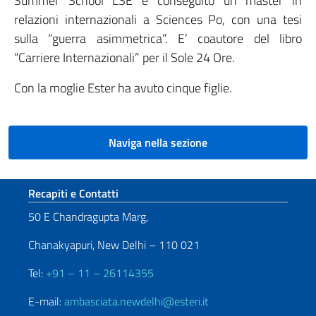
Summer School LSE e conseguito un master in
relazioni internazionali a Sciences Po, con una tesi
sulla “guerra asimmetrica”. E’ coautore del libro
“Carriere Internazionali” per il Sole 24 Ore.
Con la moglie Ester ha avuto cinque figlie.
Naviga nella sezione
Sezione footer
Recapiti e Contatti
50 E Chandragupta Marg,
Chanakyapuri, New Delhi – 110 021
Tel:
+91 – 11 – 26114355
E-mail:
ambasciata.newdelhi@esteri.it