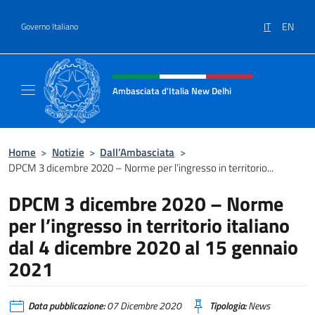
Salta al contenuto
IT
EN
Governo Italiano
Intestazione sito, social e menù
Ambasciata d'Italia New Delhi
Il nuovo sito dell'Ambasciata d'Italia New D
Home
>
Notizie
>
Dall’Ambasciata
>
DPCM 3 dicembre 2020 – Norme per l’ingresso in territorio...
DPCM 3 dicembre 2020 – Norme
per l’ingresso in territorio italiano
dal 4 dicembre 2020 al 15 gennaio
2021
Data pubblicazione:
07 Dicembre 2020
Tipologia:
News