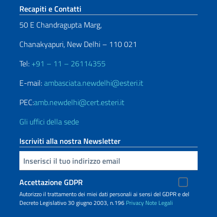
Sezione footer
Recapiti e Contatti
50 E Chandragupta Marg,
Chanakyapuri, New Delhi – 110 021
Tel:
+91 – 11 – 26114355
E-mail:
ambasciata.newdelhi@esteri.it
PEC:
amb.newdelhi@cert.esteri.it
Gli uffici della sede
Iscriviti alla nostra Newsletter
Inserisci la tua email
Accettazione GDPR
Autorizzo il trattamento dei miei dati personali ai sensi del GDPR e del
Decreto Legislativo 30 giugno 2003, n.196
Privacy
Note Legali