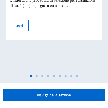
È indetta una procedura di selezione per l'assunzione
di no. 2 (due) impiegati a contratto...
AVVISO DI ASSUNZIONE DI 02 IMPIEGATI A CONTRATTO
Leggi
Naviga nella sezione