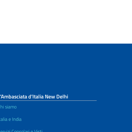
’Ambasciata d’Italia New Delhi
hi siamo
talia e India
ervizi Consolari e Visti