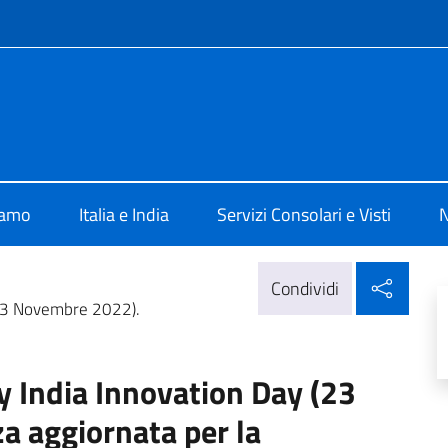
e menù
ia New Delhi
iamo
Italia e India
Servizi Consolari e Visti
N
Condi
Condividi
 (23 Novembre 2022).
y India Innovation Day (23
 aggiornata per la