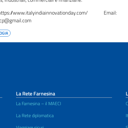
//www.italyindiainnovationday.com/ Email:
iicp@gmail.com
OGIA
La Rete Farnesina
L
La Farnesina – il MAECI
C
La Rete diplomatica
I
Viaggiare sicuri
S