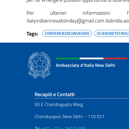
Per ulteriori informazioni: https:
italyindiainnovationday@gmail.com italindia.a
Tags:
CONFERENZACONVEGNO
SCIENZAETECNOL
Ambasciata d'Italia New Delhi
Sezione footer
Recapiti e Contatti
50 E Chandragupta Marg,
Chanakyapuri, New Delhi – 110 021
Tel:
+91 – 11 – 26114355