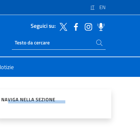
IT
EN
Seguici su:
Cerca nel sito
Ricerca sito live
otizie
vidi sui Social Network
NAVIGA NELLA SEZIONE