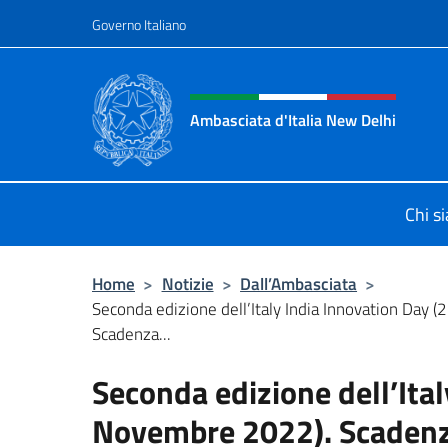
Salta al contenuto
Governo Italiano
Intestazione sito, social 
Ambasciata d'Italia New Delhi
Il nuovo sito dell'Ambasciata d'Ital
Chi s
Home
>
Notizie
>
Dall’Ambasciata
>
Seconda edizione dell’Italy India Innovation Day
Scadenza...
Seconda edizione dell’Ital
Novembre 2022). Scadenza