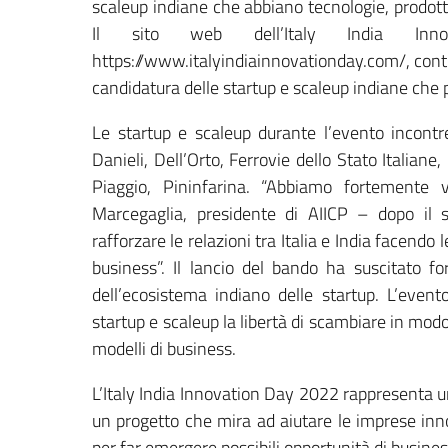
scaleup indiane che abbiano tecnologie, prodotti,
Il sito web dell’Italy India Innov
https://www.italyindiainnovationday.com/, contie
candidatura delle startup e scaleup indiane che
Le startup e scaleup durante l’evento incontrer
Danieli, Dell’Orto, Ferrovie dello Stato Itali
Piaggio, Pininfarina. “Abbiamo fortemente 
Marcegaglia, presidente di AIICP – dopo il 
rafforzare le relazioni tra Italia e India facendo
business”. Il lancio del bando ha suscitato fo
dell’ecosistema indiano delle startup. L’event
startup e scaleup la libertà di scambiare in modo
modelli di business.
L’Italy India Innovation Day 2022 rappresenta 
un progetto che mira ad aiutare le imprese inn
per far emergere possibili opportunità di business