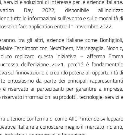
 servizi e soluzioni di interesse per le aziende italiane.
ation Day 2022, disponibile all’indirizzo
ne tutte le informazioni sull’evento e sulle modalità di
 possono fare application entro il 1 novembre 2022.
anno, tra gli altri, aziende italiane come Bonfiglioli,
ane, Maire Tecnimont con NextChem, Marcegaglia, Noonic,
voluto replicare questa iniziativa – afferma Emma
successo dell’edizione 2021, perché è fondamentale
 leva sull’innovazione e creando potenziali opportunità di
rte entusiasmo da parte dei principali rappresentanti
o è riservato ai partecipanti per garantire a imprese,
 riservato informazioni su prodotti, tecnologie, servizi e
una ulteriore conferma di come AIICP intende sviluppare
ovative italiane a conoscere meglio il mercato indiano,
, industriali, commerciali e finanziarie.