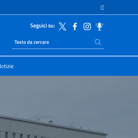
IT
Seguici su:
Cerca nel sito
Ricerca sito live
otizie