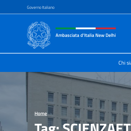
Salta al contenuto
Governo Italiano
Intestazione sito, social 
Ambasciata d'Italia New Delhi
Il nuovo sito dell'Ambasciata d'Ital
Chi s
Home
>
Tag:
SCIENZAE