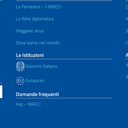
La Farnesina – il MAECI
C
La Rete diplomatica
I
Viaggiare sicuri
S
Dove siamo nel mondo
C
Le Istituzioni
A
Governo Italiano
A
Europa.eu
Domande frequenti
Faq – MAECI