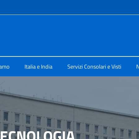
e menù
ia New Delhi
iamo
Italia e India
Servizi Consolari e Visti
N
TECNOLOGIA