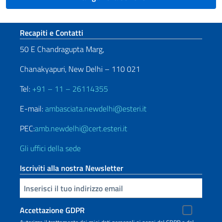
Sezione footer
Recapiti e Contatti
50 E Chandragupta Marg,
Chanakyapuri, New Delhi – 110 021
Tel:
+91 – 11 – 26114355
E-mail:
ambasciata.newdelhi@esteri.it
PEC:
amb.newdelhi@cert.esteri.it
Gli uffici della sede
Iscriviti alla nostra Newsletter
Inserisci la tua email
Accettazione GDPR