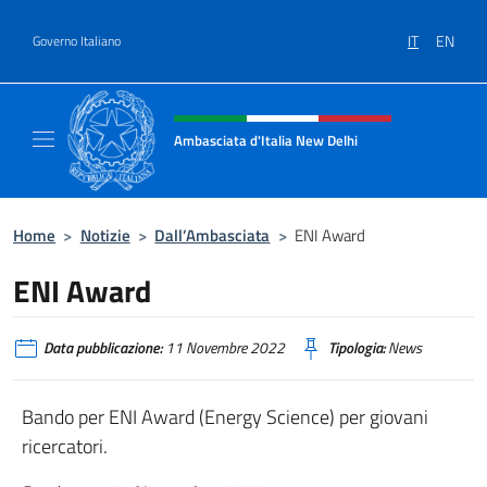
Salta al contenuto
IT
EN
Governo Italiano
Intestazione sito, social e menù
Ambasciata d'Italia New Delhi
Il nuovo sito dell'Ambasciata d'Italia New D
Home
>
Notizie
>
Dall’Ambasciata
>
ENI Award
ENI Award
Data pubblicazione:
11 Novembre 2022
Tipologia:
News
Bando per ENI Award (Energy Science) per giovani
ricercatori.