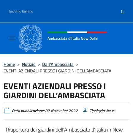
Salta al contenuto
IT
Governo Italiano
Intestazione sito, social e menù
Ambasciata d'Italia New Delhi
Il nuovo sito dell'Ambasciata d'Italia New D
Home
>
Notizie
>
Dall’Ambasciata
>
EVENTI AZIENDALI PRESSO I GIARDINI DELL’AMBASCIATA
EVENTI AZIENDALI PRESSO I
GIARDINI DELL’AMBASCIATA
Data pubblicazione:
07 Novembre 2022
Tipologia:
News
Riapertura dei giardini dell’Ambasciata d’Italia in New