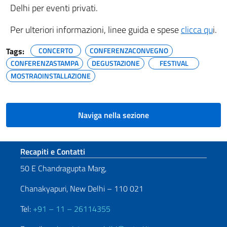
Delhi per eventi privati.
Per ulteriori informazioni, linee guida e spese
clicca qu
i.
Tags:
CONCERTO
CONFERENZACONVEGNO
CONFERENZASTAMPA
DEGUSTAZIONE
FESTIVAL
MOSTRAOINSTALLAZIONE
Naviga nella sezione
Sezione footer
Recapiti e Contatti
50 E Chandragupta Marg,
Chanakyapuri, New Delhi – 110 021
Tel:
+91 – 11 – 26114355