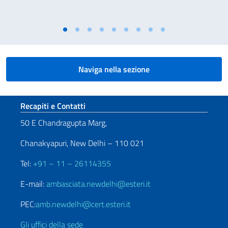
Naviga nella sezione
Sezione footer
Recapiti e Contatti
50 E Chandragupta Marg,
Chanakyapuri, New Delhi – 110 021
Tel:
+91 – 11 – 26114355
E-mail:
ambasciata.newdelhi@esteri.it
PEC:
amb.newdelhi@cert.esteri.it
Gli uffici della sede