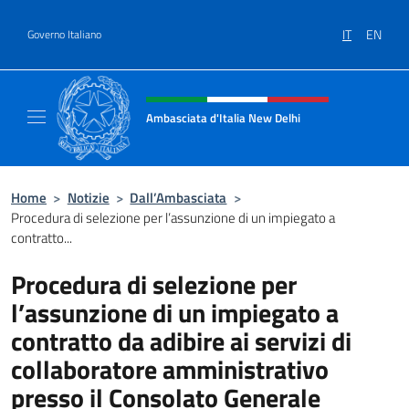
Salta al contenuto
IT
EN
Governo Italiano
Intestazione sito, social e menù
Ambasciata d'Italia New Delhi
Il nuovo sito dell'Ambasciata d'Italia New D
Home
>
Notizie
>
Dall’Ambasciata
>
Procedura di selezione per l’assunzione di un impiegato a
contratto...
Procedura di selezione per
l’assunzione di un impiegato a
contratto da adibire ai servizi di
collaboratore amministrativo
presso il Consolato Generale