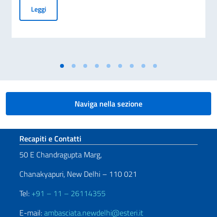
Commemorazione della tragedia di Marcinelle (70° anniversar
Leggi
Naviga nella sezione
Sezione footer
Recapiti e Contatti
50 E Chandragupta Marg,
Chanakyapuri, New Delhi – 110 021
Tel:
+91 – 11 – 26114355
E-mail:
ambasciata.newdelhi@esteri.it