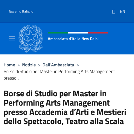
Salta al contenuto
IT
EN
Governo Italiano
Intestazione sito, social e menù
Ambasciata d'Italia New Delhi
Il nuovo sito dell'Ambasciata d'Italia New D
Home
>
Notizie
>
Dall’Ambasciata
>
Borse di Studio per Master in Performing Arts Management
presso...
Borse di Studio per Master in
Performing Arts Management
presso Accademia d’Arti e Mestieri
dello Spettacolo, Teatro alla Scala