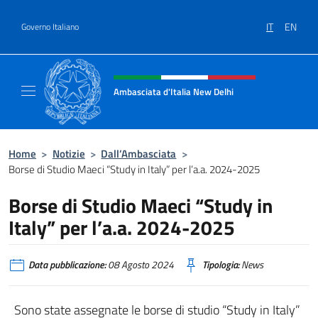
Salta al contenuto
IT
EN
Governo Italiano
Intestazione sito, social e menù
Ambasciata d'Italia New Delhi
Il nuovo sito dell'Ambasciata d'Italia New D
Home
>
Notizie
>
Dall’Ambasciata
>
Borse di Studio Maeci “Study in Italy” per l’a.a. 2024-2025
Borse di Studio Maeci “Study in
Italy” per l’a.a. 2024-2025
Data pubblicazione:
08 Agosto 2024
Tipologia:
News
Sono state assegnate le borse di studio “Study in Italy”