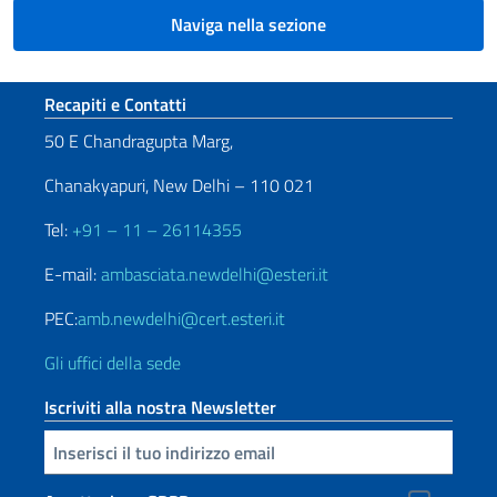
Naviga nella sezione
Sezione footer
Recapiti e Contatti
50 E Chandragupta Marg,
Chanakyapuri, New Delhi – 110 021
Tel:
+91 – 11 – 26114355
E-mail:
ambasciata.newdelhi@esteri.it
PEC:
amb.newdelhi@cert.esteri.it
Gli uffici della sede
Iscriviti alla nostra Newsletter
Inserisci la tua email