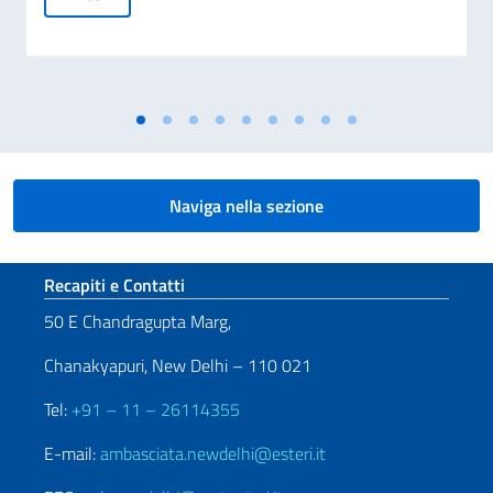
Naviga nella sezione
Sezione footer
Recapiti e Contatti
50 E Chandragupta Marg,
Chanakyapuri, New Delhi – 110 021
Tel:
+91 – 11 – 26114355
E-mail:
ambasciata.newdelhi@esteri.it