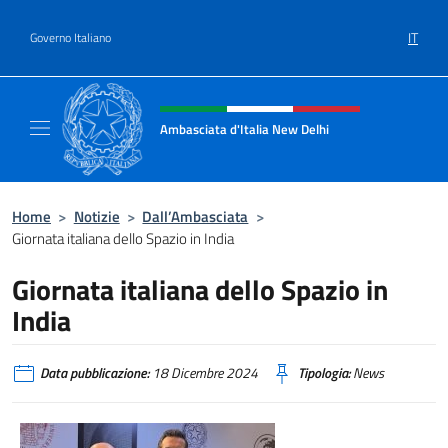
Salta al contenuto
IT
Governo Italiano
Intestazione sito, social e menù
Ambasciata d'Italia New Delhi
Il nuovo sito dell'Ambasciata d'Italia New D
Home
>
Notizie
>
Dall’Ambasciata
>
Giornata italiana dello Spazio in India
Giornata italiana dello Spazio in
India
Data pubblicazione:
18 Dicembre 2024
Tipologia:
News