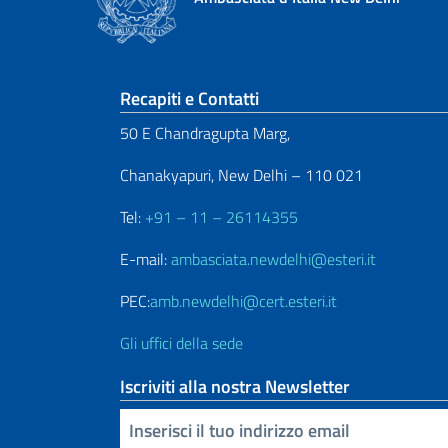
Sezione footer
Recapiti e Contatti
50 E Chandragupta Marg,
Chanakyapuri, New Delhi – 110 021
Tel:
+91 – 11 – 26114355
E-mail:
ambasciata.newdelhi@esteri.it
PEC:
amb.newdelhi@cert.esteri.it
Gli uffici della sede
Iscriviti alla nostra Newsletter
Inserisci la tua email