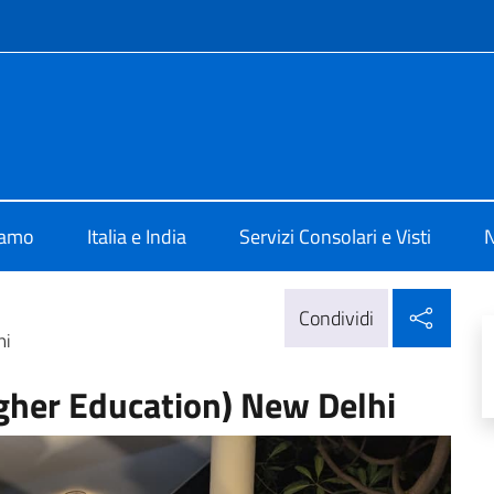
e menù
ia New Delhi
iamo
Italia e India
Servizi Consolari e Visti
N
Condi
Condividi
hi
igher Education) New Delhi