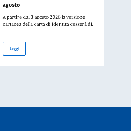
agosto
Hai un
Confe
A partire dal 3 agosto 2026 la versione
(12-13.
cartacea della carta di identità cesserà di...
Leg
Cessazione della validità della carta d’identità cartacea per l’esp
Leggi
A. 2026/2027
ano nel mondo”