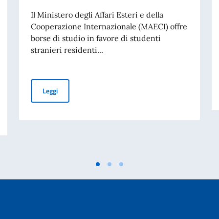
Il Ministero degli Affari Esteri e della
Cooperazione Internazionale (MAECI) offre
borse di studio in favore di studenti
stranieri residenti...
Graduatoria Finale | BORSE DI STUDIO MAECI PER L’A.
Leggi
0° anniversario) e della “Giornata nazionale del sacrificio del lavoro itali