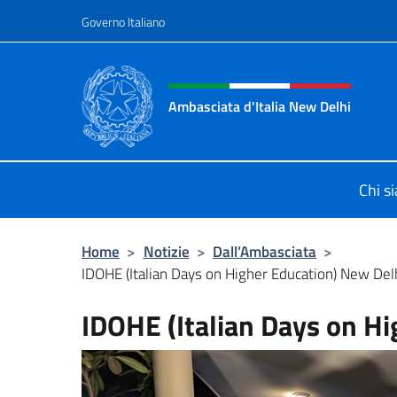
Salta al contenuto
Governo Italiano
Intestazione sito, social 
Ambasciata d'Italia New Delhi
Il nuovo sito dell'Ambasciata d'Ital
Chi s
Home
>
Notizie
>
Dall’Ambasciata
>
IDOHE (Italian Days on Higher Education) New Del
IDOHE (Italian Days on H