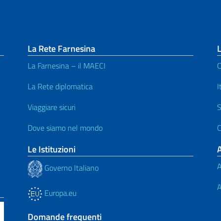
La Rete Farnesina
L
La Farnesina – il MAECI
C
La Rete diplomatica
I
Viaggiare sicuri
S
Dove siamo nel mondo
C
Le Istituzioni
A
Governo Italiano
A
Europa.eu
Domande frequenti