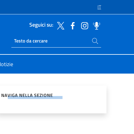
IT
Seguici su:
Cerca nel sito
Ricerca sito live
otizie
vidi sui Social Network
NAVIGA NELLA SEZIONE