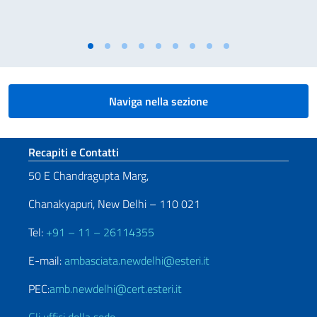
Naviga nella sezione
Sezione footer
Recapiti e Contatti
50 E Chandragupta Marg,
Chanakyapuri, New Delhi – 110 021
Tel:
+91 – 11 – 26114355
E-mail:
ambasciata.newdelhi@esteri.it
PEC:
amb.newdelhi@cert.esteri.it