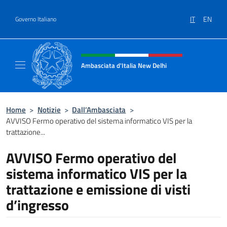
Salta al contenuto
IT
EN
Governo Italiano
Intestazione sito, social e menù
Ambasciata d'Italia New Delhi
Il nuovo sito dell'Ambasciata d'Italia New D
Home
>
Notizie
>
Dall’Ambasciata
>
AVVISO Fermo operativo del sistema informatico VIS per la
trattazione...
AVVISO Fermo operativo del
sistema informatico VIS per la
trattazione e emissione di visti
d’ingresso