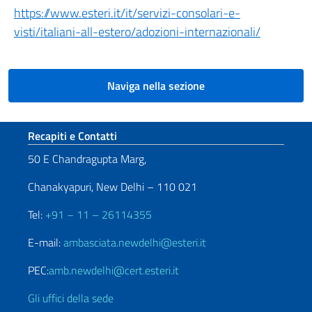
https://www.esteri.it/it/servizi-consolari-e-
visti/italiani-all-estero/adozioni-internazionali/
Naviga nella sezione
Sezione footer
Recapiti e Contatti
50 E Chandragupta Marg,
Chanakyapuri, New Delhi – 110 021
Tel:
+91 – 11 – 26114355
E-mail:
ambasciata.newdelhi@esteri.it
PEC:
amb.newdelhi@cert.esteri.it
Gli uffici della sede