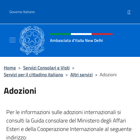
Salta al contenuto
IT
Governo Italiano
Intestazione sito, social e menù
Ambasciata d'Italia New Delhi
Il nuovo sito dell'Ambasciata d'Italia New D
Home
>
Servizi Consolari e Visti
>
Servizi per il cittadino italiano
>
Altri servizi
>
Adozioni
Adozioni
Per le informazioni sulle adozioni internazionali si
consulti la Guida consolare del Ministero degli Affari
Esteri e della Cooperazione Internazionale al seguente
indirizzo: