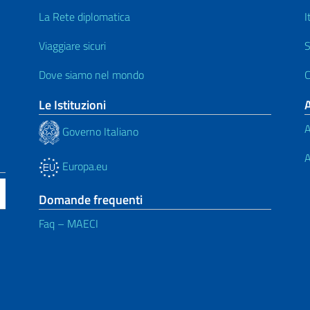
La Rete diplomatica
I
Viaggiare sicuri
S
Dove siamo nel mondo
C
Le Istituzioni
A
Governo Italiano
A
Europa.eu
Domande frequenti
Faq – MAECI