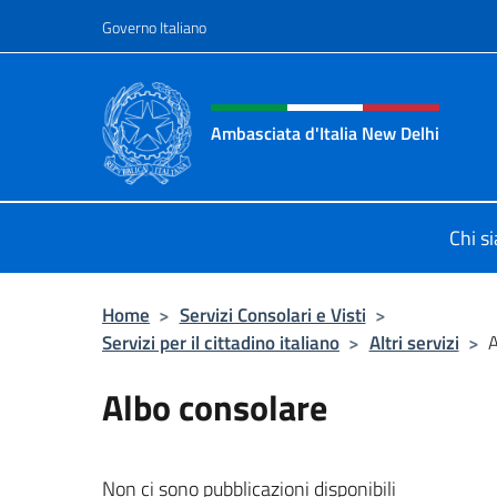
Salta al contenuto
Governo Italiano
Intestazione sito, social 
Ambasciata d'Italia New Delhi
Il nuovo sito dell'Ambasciata d'Ital
Chi s
Home
>
Servizi Consolari e Visti
>
Servizi per il cittadino italiano
>
Altri servizi
>
A
Albo consolare
Non ci sono pubblicazioni disponibili