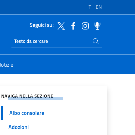
IT
EN
Seguici su:
Cerca nel sito
Ricerca sito live
otizie
vidi sui Social Network
NAVIGA NELLA SEZIONE
Albo consolare
Adozioni