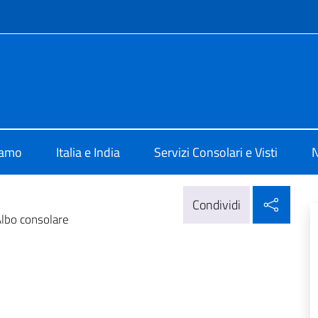
e menù
ia New Delhi
iamo
Italia e India
Servizi Consolari e Visti
N
Condi
Condividi
lbo consolare