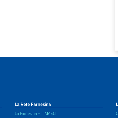
La Rete Farnesina
L
La Farnesina – il MAECI
C