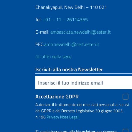
Chanakyapuri, New Delhi – 110 021
Tel:
+91 – 11 – 26114355
E-mail:
ambasciata.newdelhi@esteri.it
PEC:
amb.newdelhi@cert.esteri.it
Gli uffici della sede
Iscriviti alla nostra Newsletter
Inserisci la tua email
Accettazione GDPR
Autorizzo il trattamento dei miei dati personali ai sensi
del GDPR e del Decreto Legislativo 30 giugno 2003,
n.196
Privacy
Note Legali
Sì, voglio iscrivermi alla Newsletter per ricevere