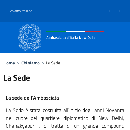
Salta al contenuto
IT
EN
Governo Italiano
Intestazione sito, social e menù
Ambasciata d'Italia New Delhi
Il nuovo sito dell'Ambasciata d'Italia New D
Home
>
Chi siamo
>
La Sede
La Sede
La sede dell’Ambasciata
La Sede è stata costruita all’inizio degli anni Novanta
nel cuore del quartiere diplomatico di New Delhi,
Chanakyapuri . Si tratta di un grande compound