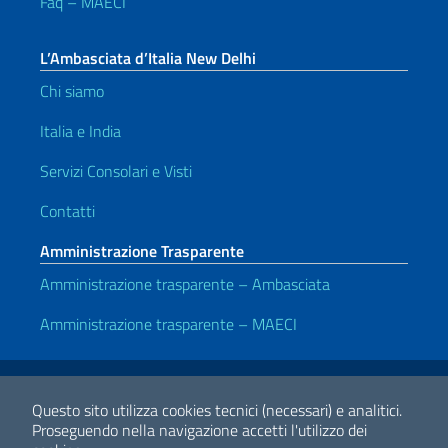
Faq – MAECI
L’Ambasciata d’Italia New Delhi
Chi siamo
Italia e India
Servizi Consolari e Visti
Contatti
Amministrazione Trasparente
Amministrazione trasparente – Ambasciata
Amministrazione trasparente – MAECI
Link Utili
Note legali
Privacy e cookie policy
Dichiarazione di Accessibilità
Questo sito utilizza cookies tecnici (necessari) e analitici.
Proseguendo nella navigazione accetti l'utilizzo dei