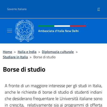
Salta al contenuto
IT
Governo Italiano
Intestazione sito, social e menù
Ambasciata d'Italia New Delhi
Il nuovo sito dell'Ambasciata d'Italia New D
Home
>
Italia e India
>
Diplomazia culturale
>
Studiare in Italia
>
Borse di studio
Borse di studio
A fronte di un maggiore interesse per gli studi in Italia,
anche le richieste di borse di studio di studenti indiani
che desiderano frequentare le Università italiane sono
in crescita,
relativamente sia ai programmi di offerta