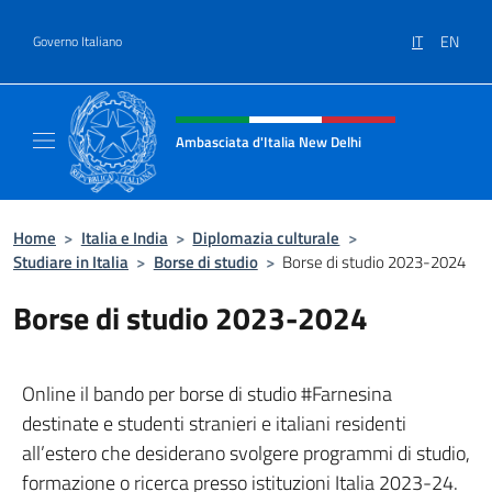
Salta al contenuto
IT
EN
Governo Italiano
Intestazione sito, social e menù
Ambasciata d'Italia New Delhi
Il nuovo sito dell'Ambasciata d'Italia New D
Home
>
Italia e India
>
Diplomazia culturale
>
Studiare in Italia
>
Borse di studio
>
Borse di studio 2023-2024
Borse di studio 2023-2024
Online il bando per borse di studio #Farnesina
destinate e studenti stranieri e italiani residenti
all’estero che desiderano svolgere programmi di studio,
formazione o ricerca presso istituzioni Italia 2023-24.