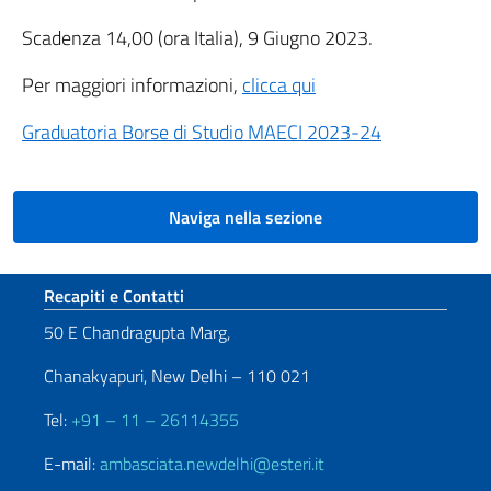
Scadenza 14,00 (ora Italia), 9 Giugno 2023.
Per maggiori informazioni,
clicca qui
Graduatoria Borse di Studio MAECI 2023-24
Naviga nella sezione
Sezione footer
Recapiti e Contatti
50 E Chandragupta Marg,
Chanakyapuri, New Delhi – 110 021
Tel:
+91 – 11 – 26114355
E-mail:
ambasciata.newdelhi@esteri.it