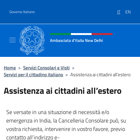
Salta al contenuto
IT
EN
Governo Italiano
Intestazione sito, social e menù
Ambasciata d'Italia New Delhi
Il nuovo sito dell'Ambasciata d'Italia New D
Home
>
Servizi Consolari e Visti
>
Servizi per il cittadino italiano
>
Assistenza ai cittadini all’estero
Assistenza ai cittadini all’estero
Se versate in una situazione di necessità e/o
emergenza in India, la Cancelleria Consolare può, su
vostra richiesta, intervenire in vostro favore, previo
contatto all’indirizzo e-