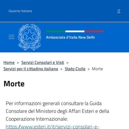
Salta al contenuto
IT
Governo Italiano
Intestazione sito, social e menù
Ambasciata d'Italia New Delhi
Il nuovo sito dell'Ambasciata d'Italia New D
Home
>
Servizi Consolari e Visti
>
Servizi per il cittadino italiano
>
Stato Civile
>
Morte
Morte
Per informazioni generali consultare la Guida
Consolare del Ministero degli Affari Esteri e della
Cooperazione Internazionale:
https://www.esteri.it/it/servizi-consolari-e-