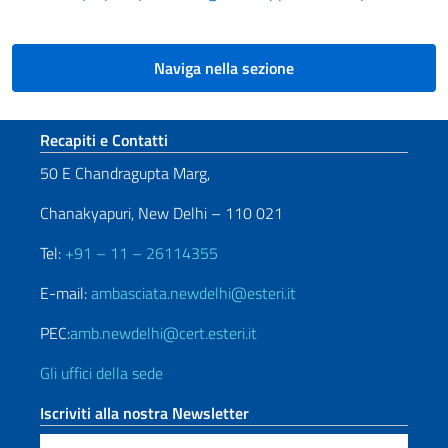
Naviga nella sezione
Sezione footer
Recapiti e Contatti
50 E Chandragupta Marg,
Chanakyapuri, New Delhi – 110 021
Tel:
+91 – 11 – 26114355
E-mail:
ambasciata.newdelhi@esteri.it
PEC:
amb.newdelhi@cert.esteri.it
Gli uffici della sede
Iscriviti alla nostra Newsletter