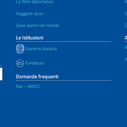
La Rete diplomatica
I
Viaggiare sicuri
S
Dove siamo nel mondo
C
Le Istituzioni
A
Governo Italiano
A
Europa.eu
Domande frequenti
Faq – MAECI