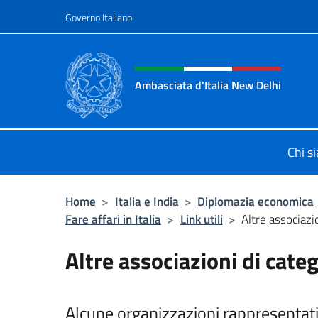
Salta al contenuto
Governo Italiano
Intestazione sito, social 
Ambasciata d'Italia New Delhi
Il nuovo sito dell'Ambasciata d'Ital
Chi s
Home
>
Italia e India
>
Diplomazia economica
Fare affari in Italia
>
Link utili
>
Altre associazi
Altre associazioni di cate
Alcune organizzazioni rappresentat