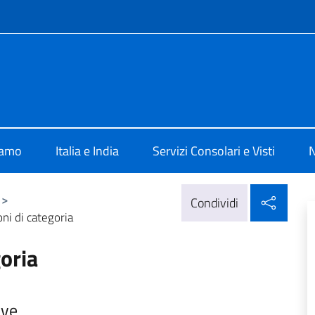
e menù
ia New Delhi
iamo
Italia e India
Servizi Consolari e Visti
N
Condi
>
Condividi
oni di categoria
goria
ive