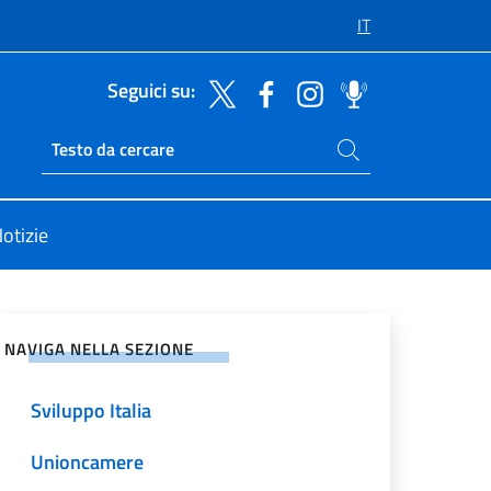
IT
Seguici su:
Cerca nel sito
Ricerca sito live
otizie
vidi sui Social Network
NAVIGA NELLA SEZIONE
Sviluppo Italia
Unioncamere