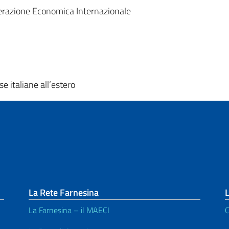
perazione Economica Internazionale
e italiane all’estero
La Rete Farnesina
L
La Farnesina – il MAECI
C