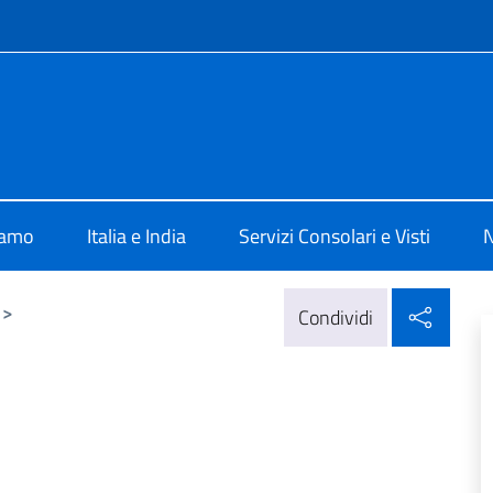
e menù
ia New Delhi
iamo
Italia e India
Servizi Consolari e Visti
N
Condi
>
Condividi