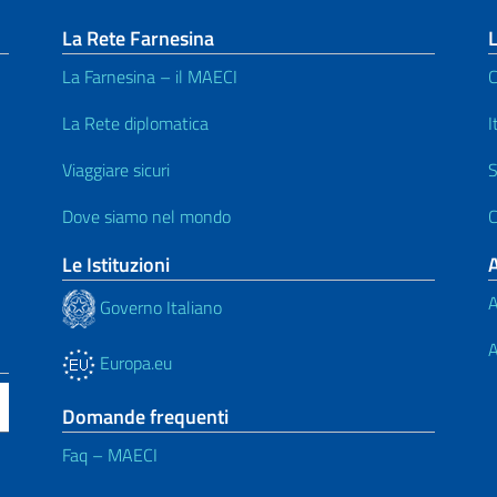
La Rete Farnesina
L
La Farnesina – il MAECI
C
La Rete diplomatica
I
Viaggiare sicuri
S
Dove siamo nel mondo
C
Le Istituzioni
A
Governo Italiano
A
Europa.eu
Domande frequenti
Faq – MAECI