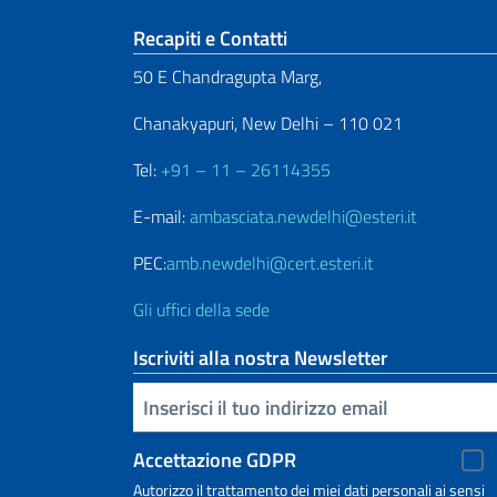
Sezione footer
Recapiti e Contatti
50 E Chandragupta Marg,
Chanakyapuri, New Delhi – 110 021
Tel:
+91 – 11 – 26114355
E-mail:
ambasciata.newdelhi@esteri.it
PEC:
amb.newdelhi@cert.esteri.it
Gli uffici della sede
Iscriviti alla nostra Newsletter
Inserisci la tua email
Accettazione GDPR
Autorizzo il trattamento dei miei dati personali ai sensi