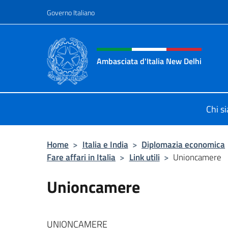
Salta al contenuto
Governo Italiano
Intestazione sito, social 
Ambasciata d'Italia New Delhi
Il nuovo sito dell'Ambasciata d'Ital
Chi s
Home
>
Italia e India
>
Diplomazia economica
Fare affari in Italia
>
Link utili
>
Unioncamere
Unioncamere
UNIONCAMERE