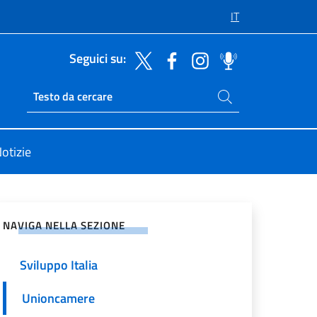
IT
Seguici su:
Cerca nel sito
Ricerca sito live
otizie
vidi sui Social Network
NAVIGA NELLA SEZIONE
Sviluppo Italia
Unioncamere