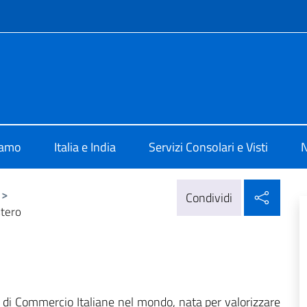
e menù
ia New Delhi
iamo
Italia e India
Servizi Consolari e Visti
N
Condi
>
Condividi
tero
di Commercio Italiane nel mondo, nata per valorizzare