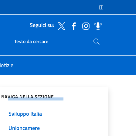
IT
Seguici su:
Cerca nel sito
Ricerca sito live
otizie
vidi sui Social Network
NAVIGA NELLA SEZIONE
Sviluppo Italia
Unioncamere