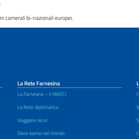
;
emi camerali bi-nazionali europei.
La Rete Farnesina
L
La Farnesina – il MAECI
C
La Rete diplomatica
I
Viaggiare sicuri
S
Dove siamo nel mondo
C