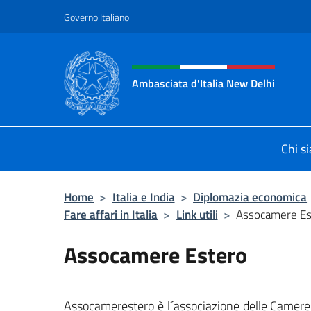
Salta al contenuto
Governo Italiano
Intestazione sito, social 
Ambasciata d'Italia New Delhi
Il nuovo sito dell'Ambasciata d'Ital
Chi s
Home
>
Italia e India
>
Diplomazia economica
Fare affari in Italia
>
Link utili
>
Assocamere Es
Assocamere Estero
Assocamerestero è l´associazione delle Camere 