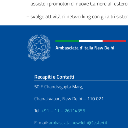
– assiste i promotori di nuove Camere all´estero
– svolge attività di networking con gli altri sist
Ambasciata d'Italia New Delhi
Sezione footer
Recapiti e Contatti
50 E Chandragupta Marg,
Chanakyapuri, New Delhi – 110 021
Tel:
+91 – 11 – 26114355
E-mail:
ambasciata.newdelhi@esteri.it